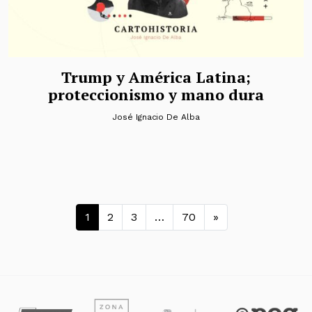
Trump y América Latina;
proteccionismo y mano dura
José Ignacio De Alba
Navegación de entradas
1
2
3
…
70
»