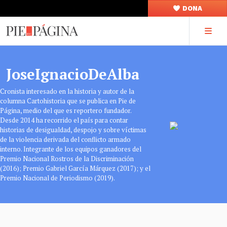
DONA
JoseIgnacioDeAlba
Cronista interesado en la historia y autor de la
columna Cartohistoria que se publica en Pie de
Página, medio del que es reportero fundador.
Desde 2014 ha recorrido el país para contar
historias de desigualdad, despojo y sobre víctimas
de la violencia derivada del conflicto armado
interno. Integrante de los equipos ganadores del
Premio Nacional Rostros de la Discriminación
(2016); Premio Gabriel García Márquez (2017); y el
Premio Nacional de Periodismo (2019).