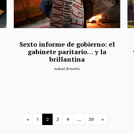
Sexto informe de gobierno: el
gabinete paritario… y la
brillantina
Isabel Briseño
Navegación de entrada
«
1
2
3
4
…
39
»