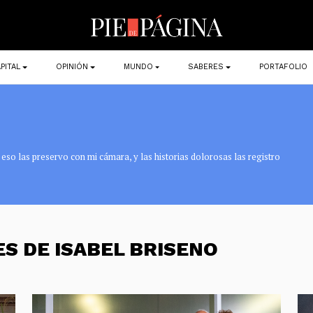
PITAL
OPINIÓN
MUNDO
SABERES
PORTAFOLIO
eso las preservo con mi cámara, y las historias dolorosas las registro
S DE ISABEL BRISENO