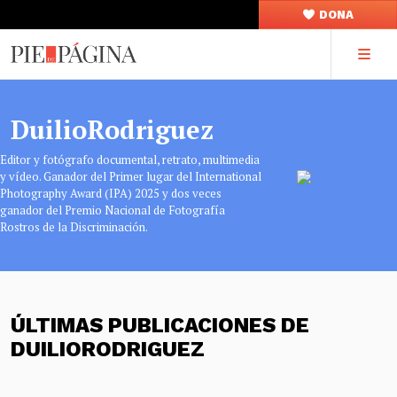
DONA
DuilioRodriguez
Editor y fotógrafo documental, retrato, multimedia
y vídeo. Ganador del Primer lugar del International
Photography Award (IPA) 2025 y dos veces
ganador del Premio Nacional de Fotografía
Rostros de la Discriminación.
ÚLTIMAS PUBLICACIONES DE
DUILIORODRIGUEZ