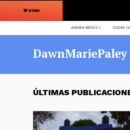
DONA
Navegación
AGENDA MÉXICO
CIUDAD CA
principal
DawnMariePaley
ÚLTIMAS PUBLICACION