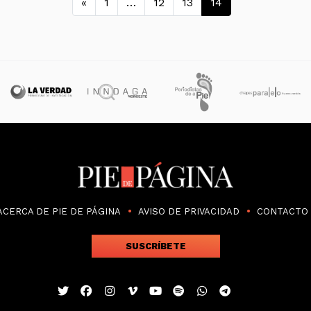
Navegación de entra
«
1
…
12
13
14
ACERCA DE PIE DE PÁGINA
AVISO DE PRIVACIDAD
CONTACTO
SUSCRÍBETE