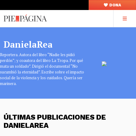
DONA
DanielaRea
Reportera. Autora del libro “Nadie les pidió
perdón”; y coautora del libro La Tropa. Por qué
mata un soldado”. Dirigió el documental “No
sucumbió la eternidad”. Escribe sobre el impacto
social de la violencia y los cuidados. Quería ser
marinera.
ÚLTIMAS PUBLICACIONES DE
DANIELAREA