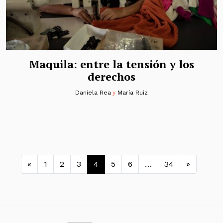
Maquila: entre la tensión y los
derechos
Daniela Rea
y
María Ruiz
Navegación de entradas
«
1
2
3
4
5
6
…
34
»