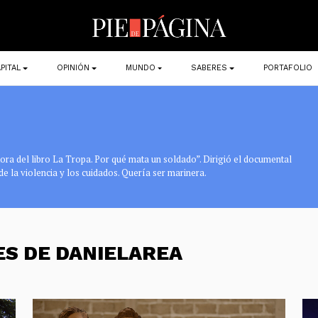
PITAL
OPINIÓN
MUNDO
SABERES
PORTAFOLIO
tora del libro La Tropa. Por qué mata un soldado”. Dirigió el documental
de la violencia y los cuidados. Quería ser marinera.
ES DE DANIELAREA