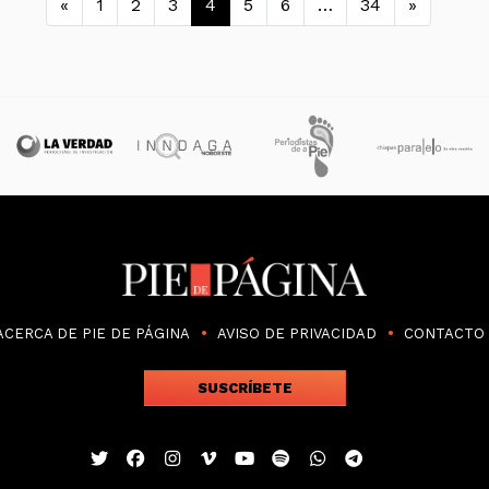
Navegación de entradas
«
1
2
3
4
5
6
…
34
»
ACERCA DE PIE DE PÁGINA
AVISO DE PRIVACIDAD
CONTACTO
SUSCRÍBETE