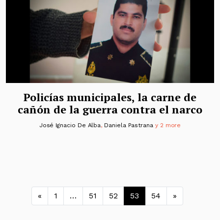
Policías municipales, la carne de
cañón de la guerra contra el narco
José Ignacio De Alba
,
Daniela Pastrana
y 2 more
Navegación de entradas
«
1
…
51
52
53
54
»