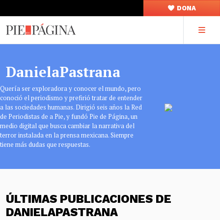
DONA
DanielaPastrana
Quería ser exploradora y conocer el mundo, pero
conoció el periodismo y prefirió tratar de entender
a las sociedades humanas. Dirigió seis años la Red
de Periodistas de a Pie, y fundó Pie de Página, un
medio digital que busca cambiar la narrativa del
terror instalada en la prensa mexicana. Siempre
tiene más dudas que respuestas.
ÚLTIMAS PUBLICACIONES DE
DANIELAPASTRANA