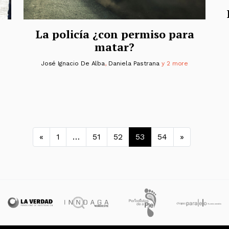
La policía ¿con permiso para
matar?
José Ignacio De Alba
,
Daniela Pastrana
y 2 more
Navegación de entrada
«
1
…
51
52
53
54
»