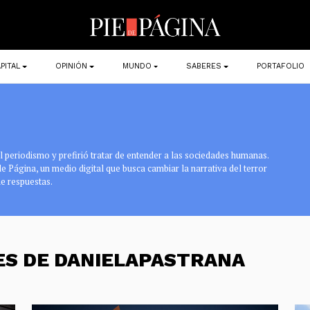
PITAL
OPINIÓN
MUNDO
SABERES
PORTAFOLIO
 periodismo y prefirió tratar de entender a las sociedades humanas.
 de Página, un medio digital que busca cambiar la narrativa del terror
e respuestas.
ES DE DANIELAPASTRANA