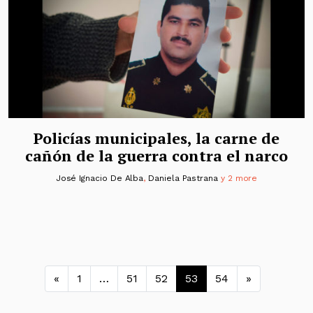
Policías municipales, la carne de
cañón de la guerra contra el narco
José Ignacio De Alba
,
Daniela Pastrana
y 2 more
Navegación de entradas
«
1
…
51
52
53
54
»