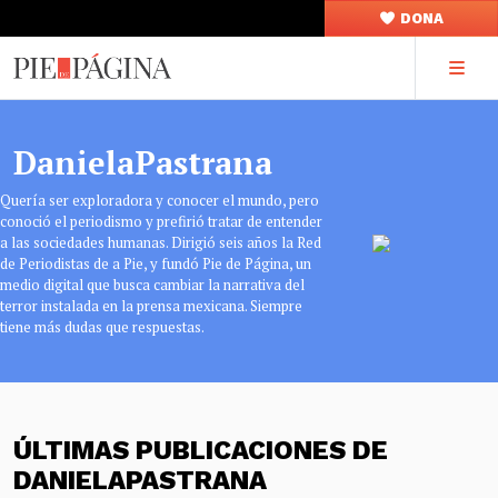
DONA
DanielaPastrana
Quería ser exploradora y conocer el mundo, pero
conoció el periodismo y prefirió tratar de entender
a las sociedades humanas. Dirigió seis años la Red
de Periodistas de a Pie, y fundó Pie de Página, un
medio digital que busca cambiar la narrativa del
terror instalada en la prensa mexicana. Siempre
tiene más dudas que respuestas.
ÚLTIMAS PUBLICACIONES DE
DANIELAPASTRANA