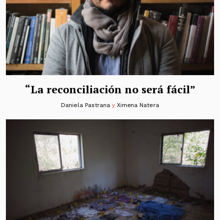
“La reconciliación no será fácil”
Daniela Pastrana
y
Ximena Natera