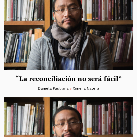
“La reconciliación no será fácil”
Daniela Pastrana
y
Ximena Natera