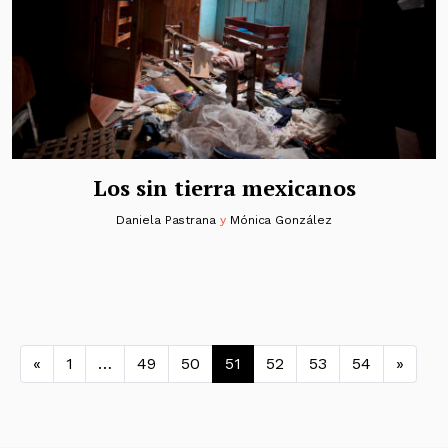
Los sin tierra mexicanos
Daniela Pastrana
y
Mónica González
Navegación de entradas
«
1
…
49
50
51
52
53
54
»