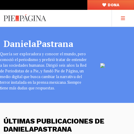
DONA
DanielaPastrana
Quería ser exploradora y conocer el mundo, pero
conoció el periodismo y prefirió tratar de entender
a las sociedades humanas. Dirigió seis años la Red
de Periodistas de a Pie, y fundó Pie de Página, un
medio digital que busca cambiar la narrativa del
terror instalada en la prensa mexicana. Siempre
tiene más dudas que respuestas.
ÚLTIMAS PUBLICACIONES DE
DANIELAPASTRANA