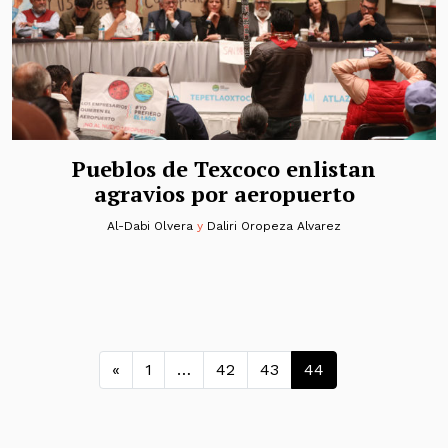
Pueblos de Texcoco enlistan
agravios por aeropuerto
Al-Dabi Olvera
y
Daliri Oropeza Alvarez
Navegación de entradas
«
1
…
42
43
44