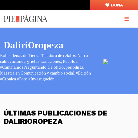
DONA
DaliriOropeza
Botas llenas de Tierra. Tejedora de relatos. Narro
sublevaciones, grietas, sanaciones, Pueblos.
#CaminamosPreguntando De oficio, periodista.
Maestra en Comunicación y cambio social. #Edición
#Crónica #Foto #Investigación
ÚLTIMAS PUBLICACIONES DE
DALIRIOROPEZA