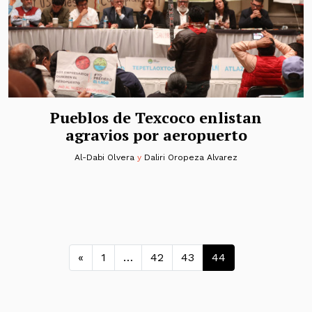
Pueblos de Texcoco enlistan
agravios por aeropuerto
Al-Dabi Olvera
y
Daliri Oropeza Alvarez
Navegación de entradas
«
1
…
42
43
44