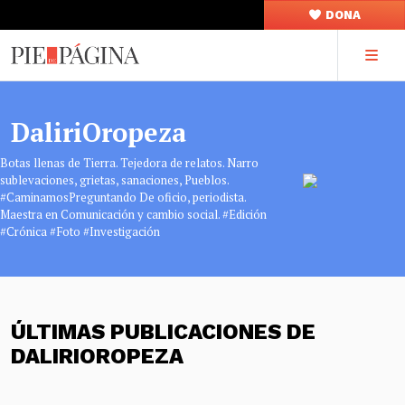
DONA
DaliriOropeza
Botas llenas de Tierra. Tejedora de relatos. Narro
sublevaciones, grietas, sanaciones, Pueblos.
#CaminamosPreguntando De oficio, periodista.
Maestra en Comunicación y cambio social. #Edición
#Crónica #Foto #Investigación
ÚLTIMAS PUBLICACIONES DE
DALIRIOROPEZA