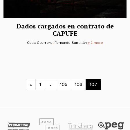
Dados cargados en contrato de
CAPUFE
Celia Guerrero
,
Fernando Santillán
y 2 more
Navegación de entradas
«
1
…
105
106
107