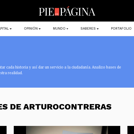
PITAL
OPINIÓN
MUNDO
SABERES
PORTAFOLIO
r cada historia y así dar un servicio a la ciudadanía. Analizo bases de
stra realidad.
NES DE ARTUROCONTRERAS