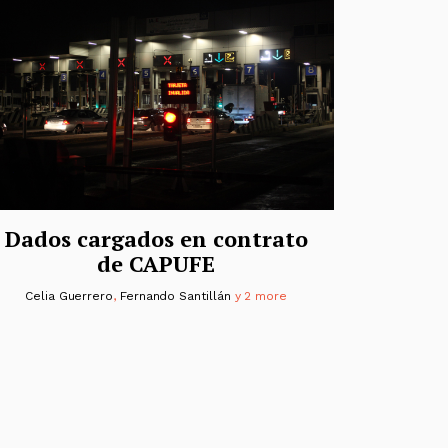
Dados cargados en contrato
de CAPUFE
Celia Guerrero
,
Fernando Santillán
y 2 more
as