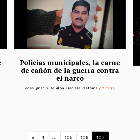
e
Policías municipales, la carne
a
de cañón de la guerra contra
el narco
José Ignacio De Alba
,
Daniela Pastrana
y 2 more
Navegación de entrad
«
1
…
105
106
107