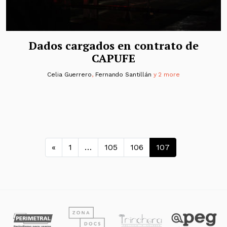
Dados cargados en contrato de
CAPUFE
Celia Guerrero
,
Fernando Santillán
y 2 more
Navegación de entradas
«
1
…
105
106
107