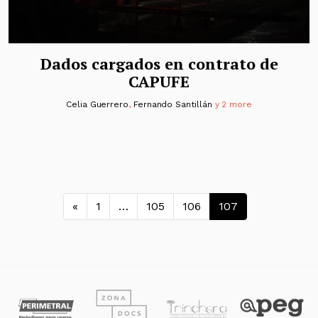
Dados cargados en contrato de
CAPUFE
Celia Guerrero
,
Fernando Santillán
y 2 more
Navegación de entradas
«
1
…
105
106
107