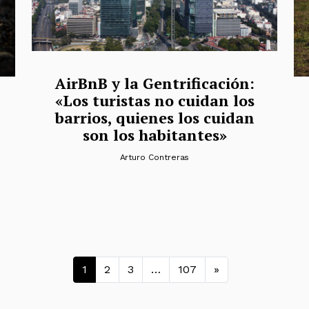
AirBnB y la Gentrificación:
«Los turistas no cuidan los
barrios, quienes los cuidan
son los habitantes»
Arturo Contreras
Navegación de entra
1
2
3
…
107
»