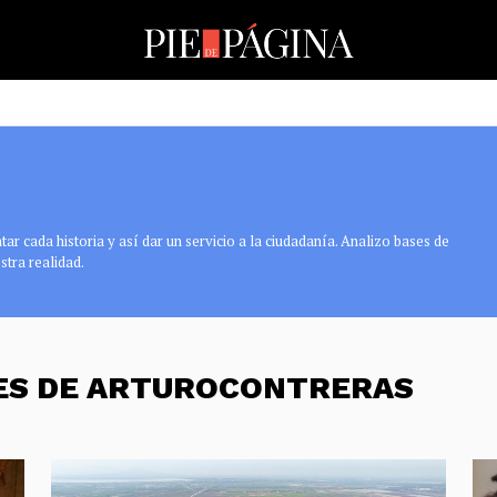
r cada historia y así dar un servicio a la ciudadanía. Analizo bases de
stra realidad.
NES DE ARTUROCONTRERAS