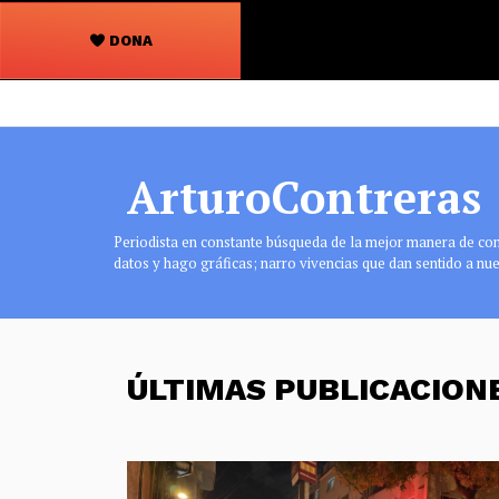
DONA
Navegación
principal
ArturoContreras
Periodista en constante búsqueda de la mejor manera de conta
datos y hago gráficas; narro vivencias que dan sentido a nue
ÚLTIMAS PUBLICACIO