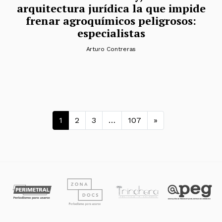
arquitectura jurídica la que impide
frenar agroquímicos peligrosos:
especialistas
Arturo Contreras
Navegación de entradas
1
2
3
…
107
»