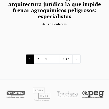
arquitectura jurídica la que impide
frenar agroquímicos peligrosos:
especialistas
Arturo Contreras
Navegación de entradas
1
2
3
…
107
»