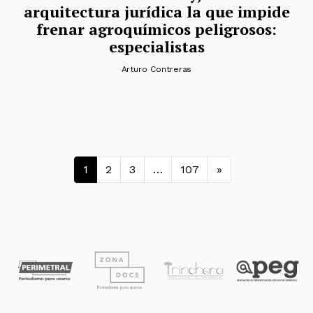
arquitectura jurídica la que impide
frenar agroquímicos peligrosos:
especialistas
Arturo Contreras
Navegación de entradas
1
2
3
…
107
»