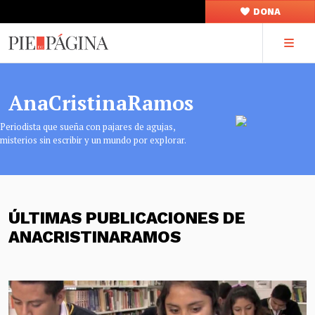
DONA
AnaCristinaRamos
Periodista que sueña con pajares de agujas,
misterios sin escribir y un mundo por explorar.
ÚLTIMAS PUBLICACIONES DE
ANACRISTINARAMOS