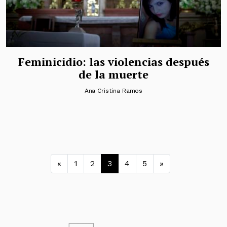
Feminicidio: las violencias después
de la muerte
Ana Cristina Ramos
Navegación de entradas
«
1
2
3
4
5
»