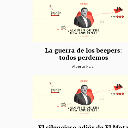
La guerra de los beepers:
todos perdemos
Alberto Najar
El silencioso adiós de El Mat