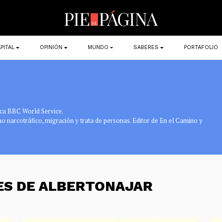
PITAL
OPINIÓN
MUNDO
SABERES
PORTAFOLIO
ica BBC World Service.
o narcotráfico, migración y trata de personas. Editor de En el Camino y
ES DE ALBERTONAJAR