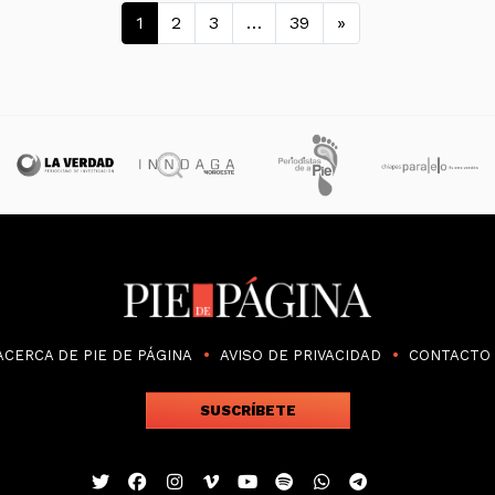
Navegación de entra
1
2
3
…
39
»
ACERCA DE PIE DE PÁGINA
AVISO DE PRIVACIDAD
CONTACTO
SUSCRÍBETE