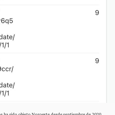
ue ha sido objeto Noroeste desde septiembre de 2020,