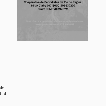
 de
itud