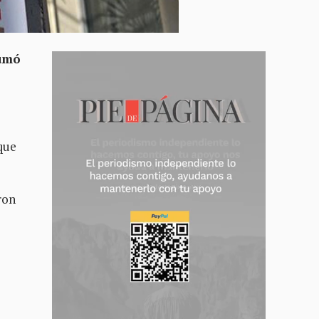
sumó
que
ron