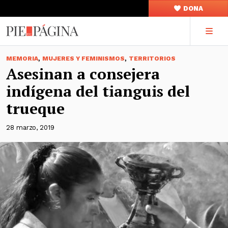
DONA
,
,
MEMORIA
MUJERES Y FEMINISMOS
TERRITORIOS
Asesinan a consejera
indígena del tianguis del
trueque
28 marzo, 2019