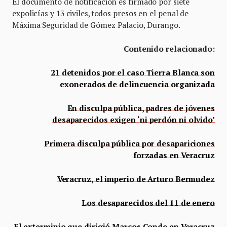
El documento de notificación es firmado por siete
expolicías y 13 civiles, todos presos en el penal de
Máxima Seguridad de Gómez Palacio, Durango.
Contenido relacionado:
21 detenidos por el caso Tierra Blanca son
exonerados de delincuencia organizada
En disculpa pública, padres de jóvenes
desaparecidos exigen ‘ni perdón ni olvido’
Primera disculpa pública por desapariciones
forzadas en Veracruz
Veracruz, el imperio de Arturo Bermudez
Los desaparecidos del 11 de enero
El exterminio que dirigió Marcos Conde en Veracruz