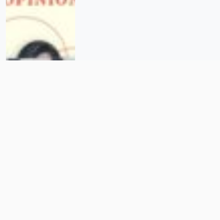
¿Dónde está el género? Una
mirada a los programas
sectoriales de educación estatales