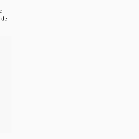
r
o de