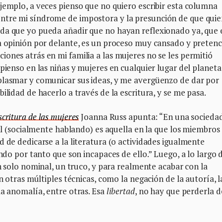
jemplo, a veces pienso que no quiero escribir esta columna
ntre mi síndrome de impostora y la presunción de que quie
da que yo pueda añadir que no hayan reflexionado ya, que 
a opinión por delante, es un proceso muy cansado y pretenc
ones atrás en mi familia a las mujeres no se les permitió
pienso en las niñas y mujeres en cualquier lugar del planet
plasmar y comunicar sus ideas, y me avergüenzo de dar por
ilidad de hacerlo a través de la escritura, y se me pasa.
critura de las mujeres
Joanna Russ apunta: “En una socieda
eal (socialmente hablando) es aquella en la que los miembros
d de dedicarse a la literatura (o actividades igualmente
ando por tanto que son incapaces de ello.” Luego, a lo largo 
 solo nominal, un truco, y para realmente acabar con la
n otras múltiples técnicas, como la negación de la autoría, l
la anomalía, entre otras. Esa
libertad
, no hay que perderla d