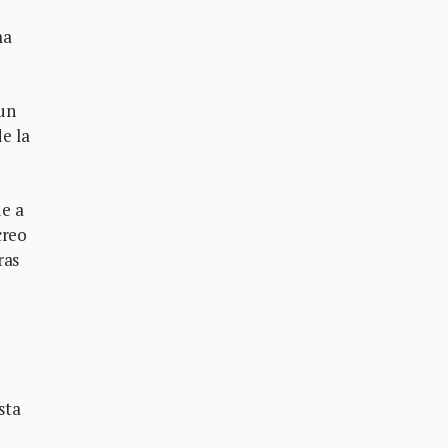
ma
aun
de la
ue a
creo
ras
sta