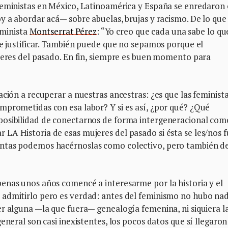
feministas en México, Latinoamérica y España se enredaron
y a abordar acá— sobre abuelas, brujas y racismo. De lo que
feminista
Montserrat Pérez
: “Yo creo que cada una sabe lo qu
ue justificar. También puede que no sepamos porque el
ujeres del pasado. En fin, siempre es buen momento para
ción a recuperar a nuestras ancestras: ¿es que las feminist
mprometidas con esa labor? Y si es así, ¿por qué? ¿Qué
posibilidad de conectarnos de forma intergeneracional com
LA Historia de esas mujeres del pasado si ésta se les/nos 
untas podemos hacérnoslas como colectivo, pero también d
enas unos años comencé a interesarme por la historia y el
 admitirlo pero es verdad: antes del feminismo no hubo na
r alguna —la que fuera— genealogía femenina, ni siquiera l
eneral son casi inexistentes, los pocos datos que sí llegaron