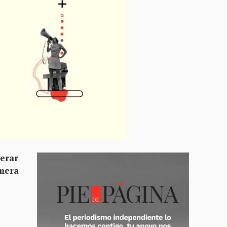
perar
imera