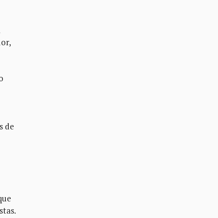
a
or,
o
o
s de
que
stas.