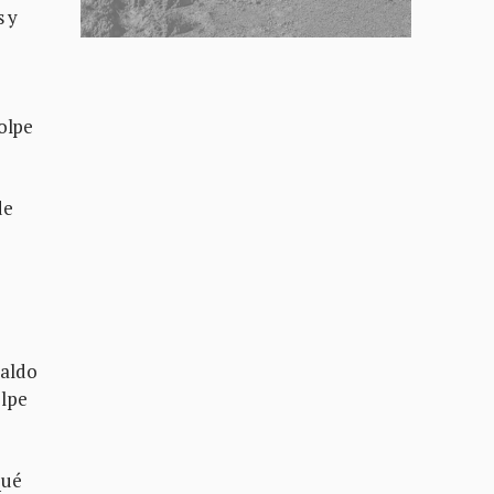
s y
olpe
de
paldo
olpe
qué