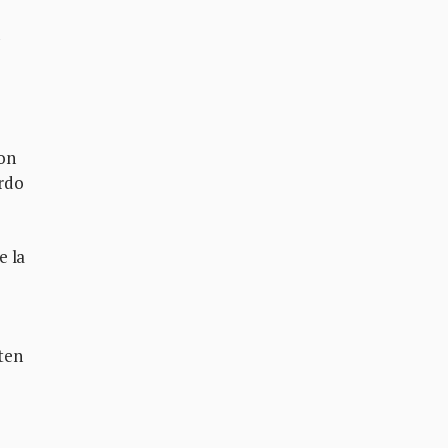
con
ardo
e la
ten