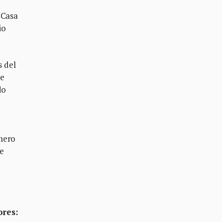
 Casa
io
s del
de
do
úmero
de
ores: