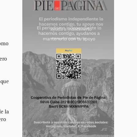
como
mero
 que
e la
ero