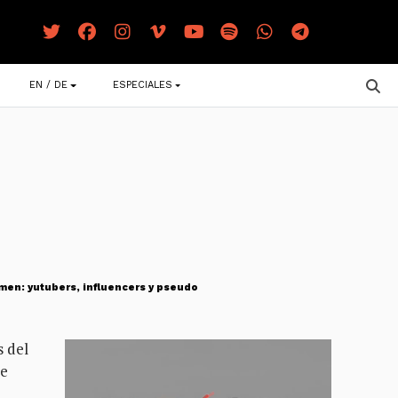
EN / DE
ESPECIALES
imen: yutubers, influencers y pseudo
s del
de