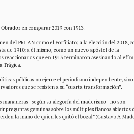
z Obrador en comparar 2019 con 1913.
gimen del PRI-AN como el Porfiriato; a la elección del 2018, 
ista de 1910; a él mismo, como un nuevo apóstol de la
los reaccionarios que en 1913 terminaron asesinando al efí
a Trágica.
olíticas públicas no ejerce el periodismo independiente, sino
rvadores que se resisten a su “cuarta transformación”.
as mañaneras –según su alegoría del maderismo– no son
ir preguntas genuinas sobre los múltiples flancos abiertos d
uerden la mano de quien les quitó el bozal” (Gustavo A Mad