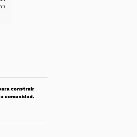
ron
para construir
ra comunidad.