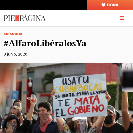
DONA
MEMORIA
#AlfaroLibéralosYa
8 junio, 2020