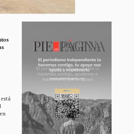
ntos
as
 está
l
ten