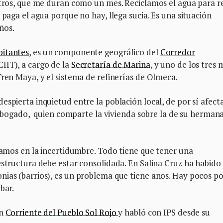
litros, que me duran como un mes. Reciclamos el agua para r
 paga el agua porque no hay, llega sucia. Es una situación
ños.
bitantes
, es un componente geográfico del
Corredor
CIIT), a cargo de la
Secretaría de Marina
, y uno de los tres 
Tren Maya, y el sistema de refinerías de Olmeca.
espierta inquietud entre la población local, de por sí afect
ó abogado, quien comparte la vivienda sobre la de su herman
stamos en la incertidumbre. Todo tiene que tener una
estructura debe estar consolidada. En Salina Cruz ha habido
nias (barrios), es un problema que tiene años. Hay pocos p
bar.
ón
Corriente del Pueblo Sol Rojo
y habló con IPS desde su