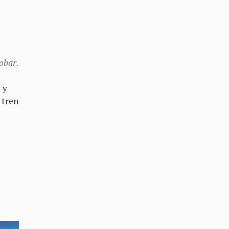
cobar.
 y
 tren