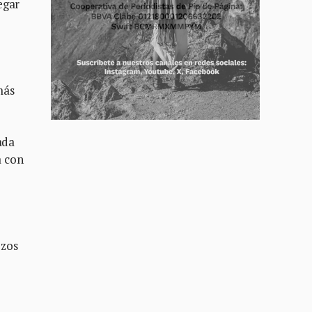
egar
más
ada
a con
ozos