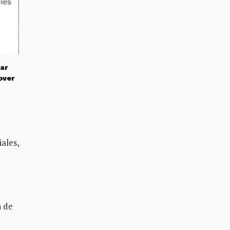
ar
over
ales,
n de