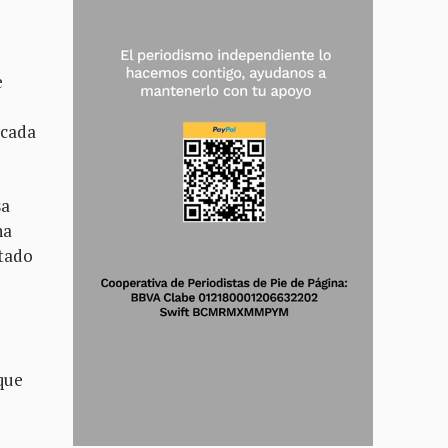
e
écada
sa
ha
stado
que