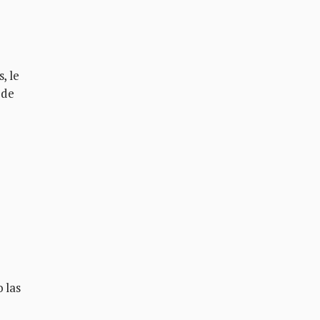
, le
 de
 las