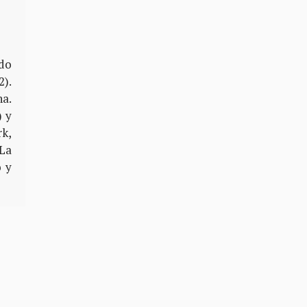
ado
2).
na.
) y
rk,
(La
o y