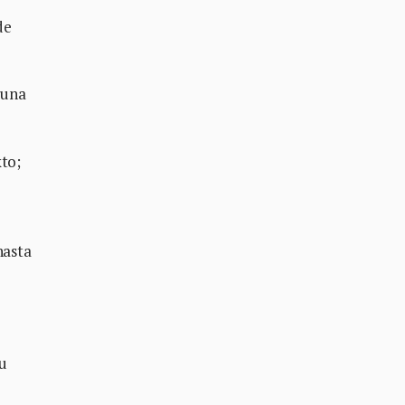
de
 una
xto;
hasta
u