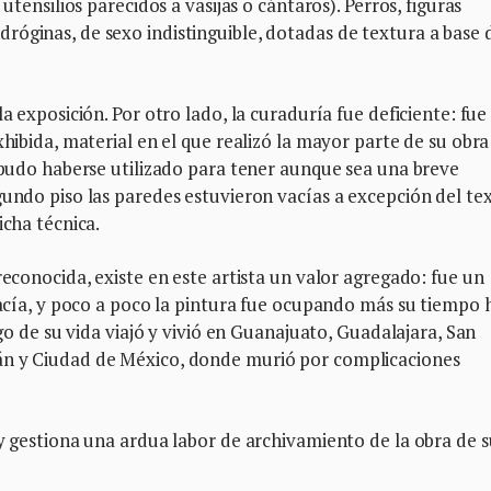
utensilios parecidos a vasijas o cántaros). Perros, figuras
róginas, de sexo indistinguible, dotadas de textura a base 
la exposición. Por otro lado, la curaduría fue deficiente: fue
xhibida, material en el que realizó la mayor parte de su obra
n pudo haberse utilizado para tener aunque sea una breve
gundo piso las paredes estuvieron vacías a excepción del te
icha técnica.
reconocida, existe en este artista un valor agregado: fue un
ogacía, y poco a poco la pintura fue ocupando más su tiempo 
rgo de su vida viajó y vivió en Guanajuato, Guadalajara, San
án y Ciudad de México, donde murió por complicaciones
 y gestiona una ardua labor de archivamiento de la obra de s