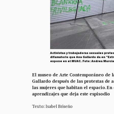
Activistas y trabajadoras sexuales prot
difamatorio que Ana Gallardo da en "Extr
expone en el MUAC. Foto: Andrea Murcia
El museo de Arte Contemporáneo de la
Gallardo después de las protestas de ac
las mujeres que habitan el espacio
.
En 
aprendizajes que deja este espisodio
Texto: Isabel Briseño