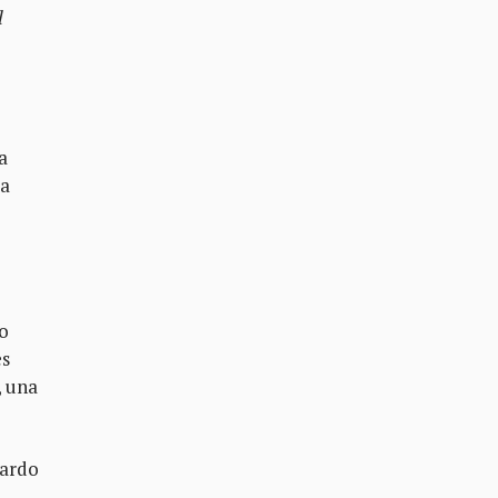
l
a
ra
do
es
, una
lardo