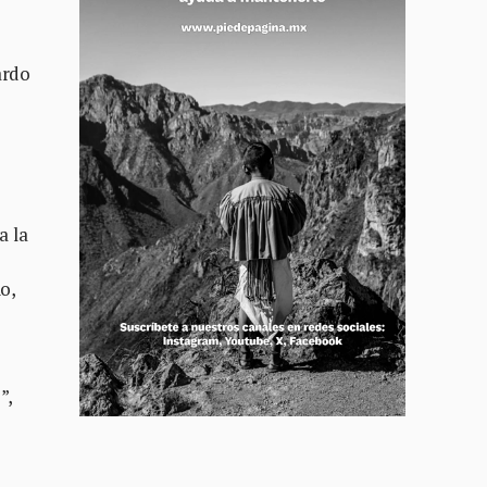
ardo
e
a la
o,
”,