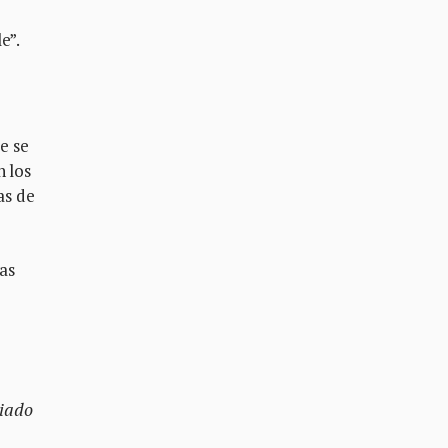
le”.
e se
n los
as de
ras
piado