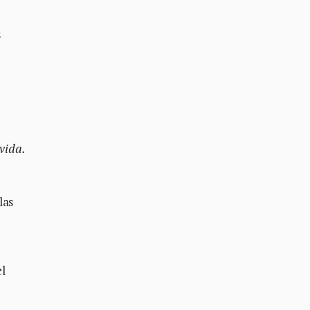
s
vida.
las
el