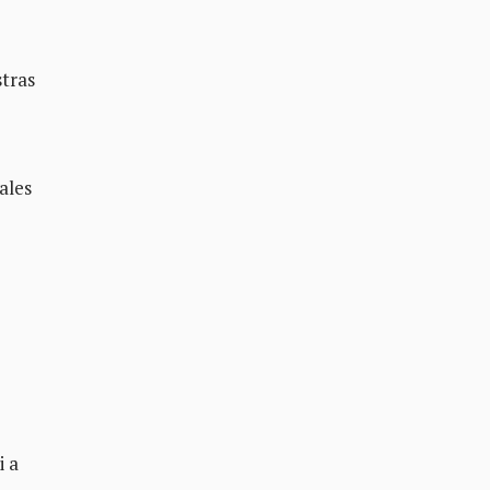
stras
ales
i a