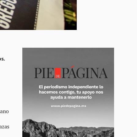
s.
zano
azas