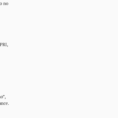
so no
PRI,
o”,
ance.