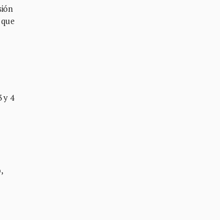
sión
o que
 y 4
,