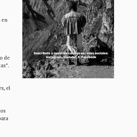
 en
so de
tas”.
s, el
nos
para