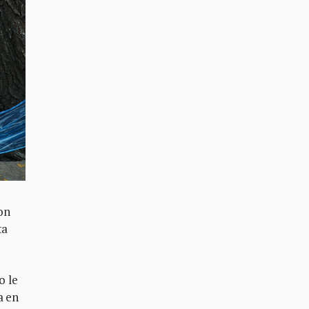
ron
ta
o le
a en