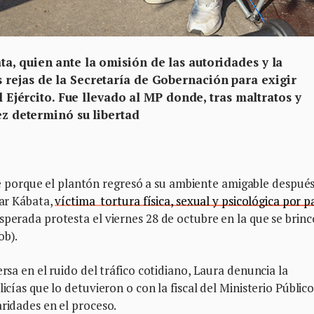
a, quien ante la omisión de las autoridades y la
rejas de la Secretaría de Gobernación para exigir
el Ejército. Fue llevado al MP donde, tras maltratos y
uez determinó su libertad
porque el plantón regresó a su ambiente amigable después
car Kábata,
víctima tortura física, sexual y psicológica por p
perada protesta el viernes 28 de octubre en la que se brinc
ob).
ersa en el ruido del tráfico cotidiano, Laura denuncia la
icías que lo detuvieron o con la fiscal del Ministerio Público
aridades en el proceso.