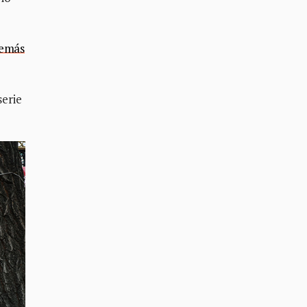
demás
serie