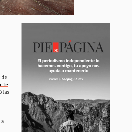
 de
arte
ó las
 a