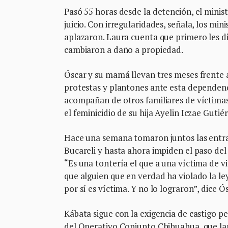
Pasó 55 horas desde la detención, el minist
juicio. Con irregularidades, señala, los min
aplazaron. Laura cuenta que primero les d
cambiaron a daño a propiedad.
Óscar y su mamá llevan tres meses frente 
protestas y plantones ante esta dependenci
acompañan de otros familiares de víctimas 
el feminicidio de su hija Ayelin Iczae Guti
Hace una semana tomaron juntos las entrada
Bucareli y hasta ahora impiden el paso del
“Es una tontería el que a una víctima de vi
que alguien que en verdad ha violado la ley
por sí es víctima. Y no lo lograron”, dice Ós
Kábata sigue con la exigencia de castigo pe
del Operativo Conjunto Chihuahua, que lanz