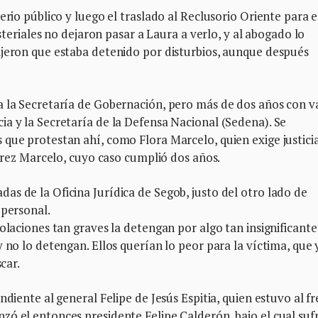
erio público y luego el traslado al Reclusorio Oriente para e
isteriales no dejaron pasar a Laura a verlo, y al abogado lo
ijeron que estaba detenido por disturbios, aunque después
a la Secretaría de Gobernación, pero más de dos años con v
a y la Secretaría de la Defensa Nacional (Sedena). Se
que protestan ahí, como Flora Marcelo, quien exige justici
érrez Marcelo, cuyo caso cumplió dos años.
s de la Oficina Jurídica de Segob, justo del otro lado de
 personal.
olaciones tan graves la detengan por algo tan insignificante 
 no lo detengan. Ellos querían lo peor para la víctima, que 
car.
ndiente al general Felipe de Jesús Espitia, quien estuvo al f
ó el entonces presidente Felipe Calderón, bajo el cual suf