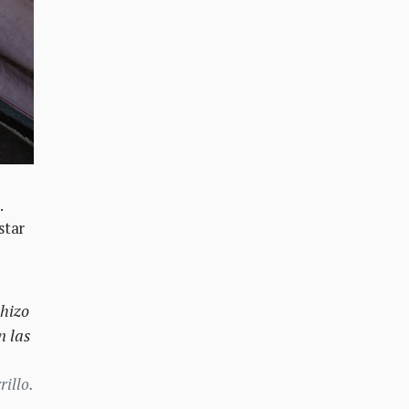
.
star
 hizo
n las
illo.