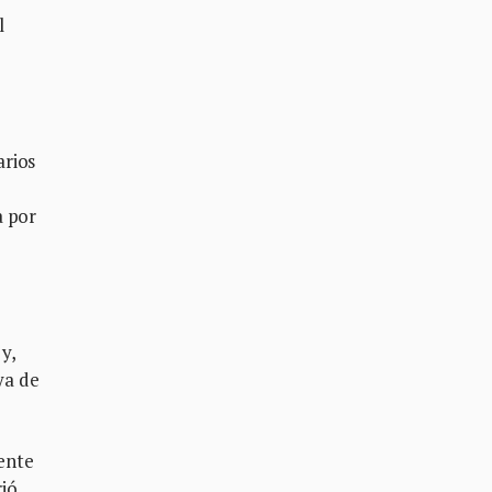
l
arios
a por
y,
ya de
rente
rió