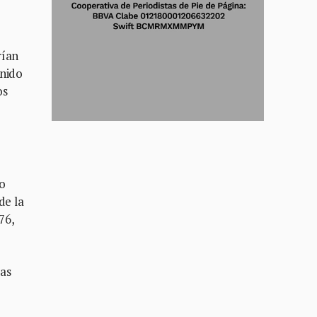
rían
enido
os
vo
de la
76,
las