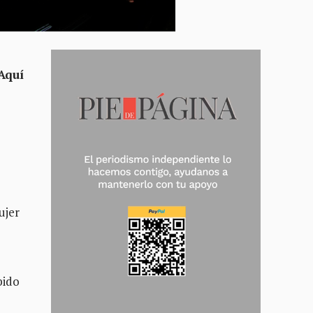
Aquí
ujer
bido