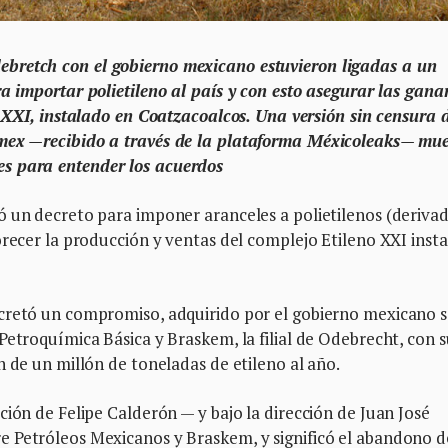
ebretch con el gobierno mexicano estuvieron ligadas a un
a importar polietileno al país y con esto asegurar las gana
o XXI, instalado en Coatzacoalcos. Una versión sin censura 
Pemex —recibido a través de la plataforma Méxicoleaks— mu
ves para entender los acuerdos
ó un decreto para imponer aranceles a polietilenos (deriva
orecer la producción y ventas del complejo Etileno XXI inst
cretó un compromiso, adquirido por el gobierno mexicano s
Petroquímica Básica y Braskem, la filial de Odebrecht, con s
n de un millón de toneladas de etileno al año.
ción de Felipe Calderón — y bajo la dirección de Juan José
 Petróleos Mexicanos y Braskem, y significó el abandono d