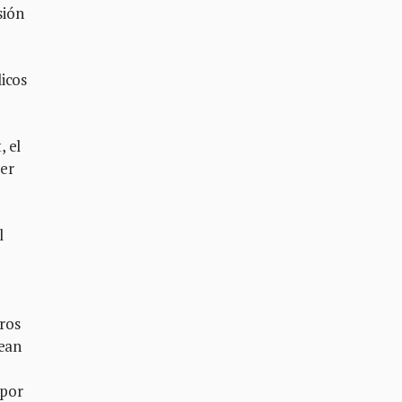
sión
icos
, el
cer
l
tros
sean
 por