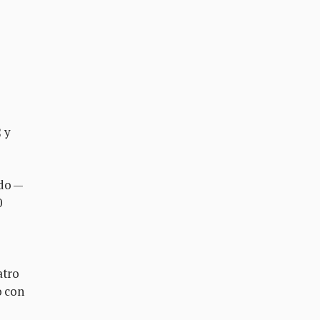
 y
ado —
0
atro
o con