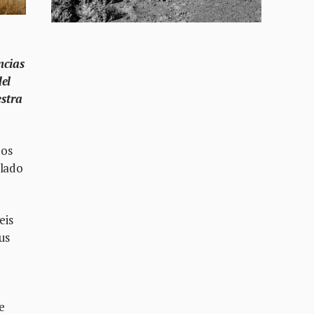
ncias
del
estra
dos
alado
eis
us
e