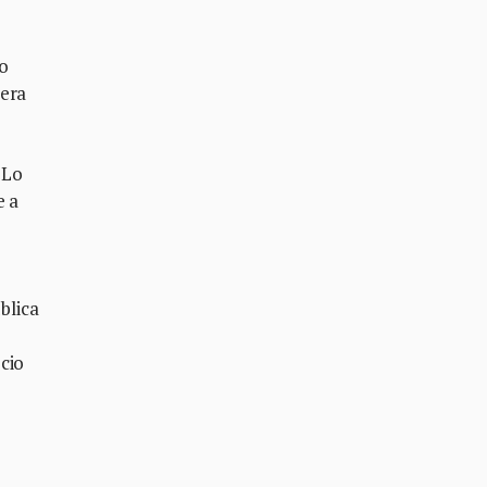
no
jera
 Lo
e a
blica
cio