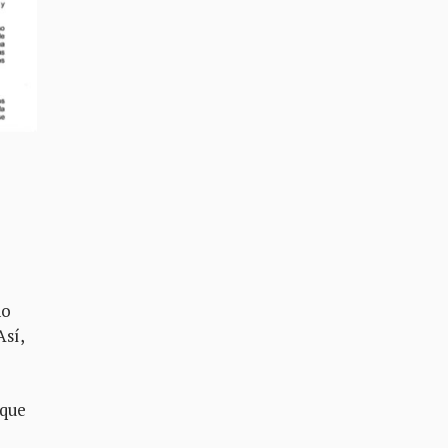
no
Así,
—que