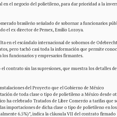
 en el negocio del polietileno, para dar prioridad a la inver
lomerado brasileño señalado de sobornar a funcionarios públ
ido el ex director de Pemex, Emilio Lozoya.
lta en el escándalo internacional de sobornos de Odebrecht
atos, pero tachó casi toda la información que permite cono
 a los funcionarios y empresarios firmantes.
 el contrato sin las supresiones, que muestra los detalles de
nstalaciones del Proyecto que el Gobierno de México
rtación de toda clase o tipo de polietileno a México desde o
xico ha celebrado Tratados de Libre Comercio a tarifas que 
a las importaciones de dicha clase o tipo de polietileno en los
lmente 6.5%)”, indica la cláusula VII del contrato firmado