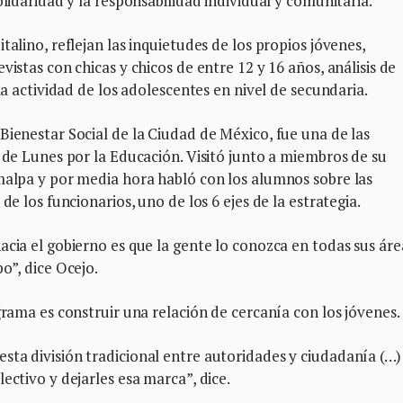
olidaridad y la responsabilidad individual y comunitaria.
talino, reflejan las inquietudes de los propios jóvenes,
vistas con chicas y chicos de entre 12 y 16 años, análisis de
la actividad de los adolescentes en nivel de secundaria.
Bienestar Social de la Ciudad de México, fue una de las
a de Lunes por la Educación. Visitó junto a miembros de su
imalpa y por media hora habló con los alumnos sobre las
de los funcionarios, uno de los 6 ejes de la estrategia.
acia el gobierno es que la gente lo conozca en todas sus áre
o”, dice Ocejo.
grama es construir una relación de cercanía con los jóvenes.
sta división tradicional entre autoridades y ciudadanía (…)
ectivo y dejarles esa marca”, dice.