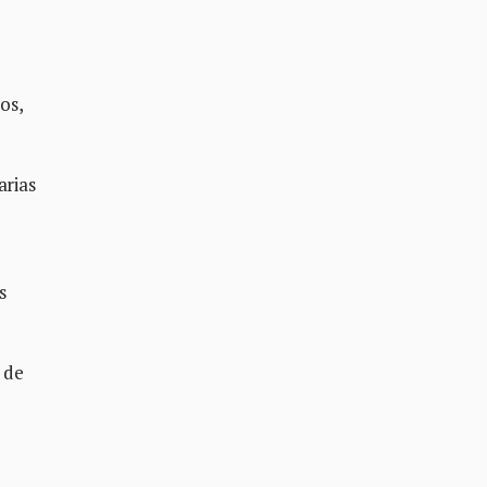
os,
arias
s
 de