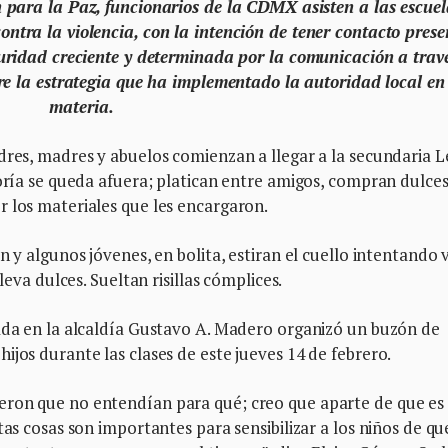
para la Paz, funcionarios de la CDMX asisten a las escuel
tra la violencia, con la intención de tener contacto prese
uridad creciente y determinada por la comunicación a trav
bre la estrategia que ha implementado la autoridad local en
materia.
dres, madres y abuelos comienzan a llegar a la secundaria 
yoría se queda afuera; platican entre amigos, compran dulces
 los materiales que les encargaron.
n y algunos jóvenes, en bolita, estiran el cuello intentando 
leva dulces. Sueltan risillas cómplices.
cada en la alcaldía Gustavo A. Madero organizó un buzón de
ijos durante las clases de este jueves 14 de febrero.
eron que no entendían para qué; creo que aparte de que es
tas cosas son importantes para sensibilizar a los niños de qu