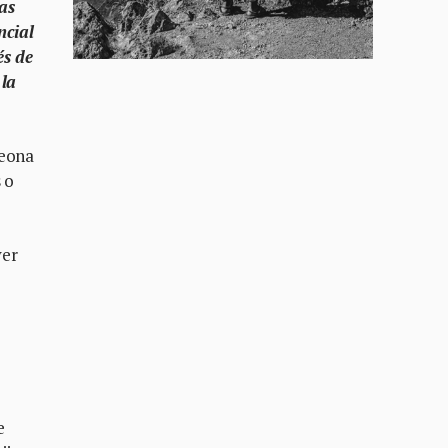
as
ncial
és de
 la
Leona
 o
ver
e