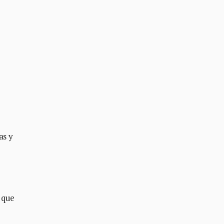
as y
 que