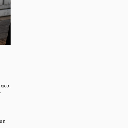
xico,
y
 un