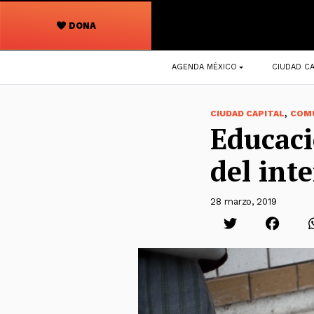
DONA
Navegación
AGENDA MÉXICO
CIUDAD CA
principal
,
CIUDAD CAPITAL
COM
Educaci
del int
28 marzo, 2019