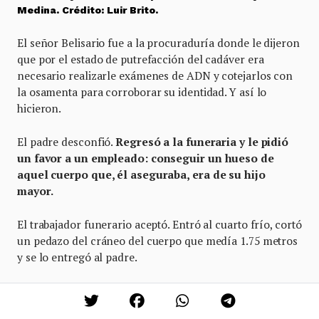
Medina. Crédito: Luir Brito.
El señor Belisario fue a la procuraduría donde le dijeron
que por el estado de putrefacción del cadáver era
necesario realizarle exámenes de ADN y cotejarlos con
la osamenta para corroborar su identidad. Y así lo
hicieron.
El padre desconfió.
Regresó a la funeraria y le pidió
un favor a un empleado: conseguir un hueso de
aquel cuerpo que, él aseguraba, era de su hijo
mayor.
El trabajador funerario aceptó. Entró al cuarto frío, cortó
un pedazo del cráneo del cuerpo que medía 1.75 metros
y se lo entregó al padre.
Los resultados de los exámenes oficiales tardaron en
llegar. En 2015, la entonces Procuraduría General de