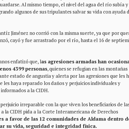
uardarse. Al mismo tiempo, el nivel del agua del río subía y
grando algunos de sus tripulantes salvar su vida con ayuda 
tíz Jiménez no corrió con la misma suerte, ya que por que
zó, cayó y fue arrastrado por el río, hasta el 16 de septiem
nos enfatizó que, l
as agresiones armadas han ocasion
menos 4399 personas
, quienes se refugian en las montañas
te estado de angustia y alerta por las agresiones que les 
 les haya reparado los daños y perjuicios individuales y
 informados a la CIDH.
rjuicio irreparable con la que viven los beneficiarios de la
 a la CIDH pida a la Corte Interamericana de Derechos
es a favor de las 12 comunidades de Aldama dentro d
r su vida, seguridad e integridad física.