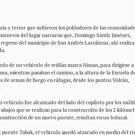
ncia y terror que sufrieron los pobladores de las comunidade
muneros del lugar narraron que, Domingo Sántiz Jiménez,
egreso del municipio de San Andrés Larráinzar, ahí realiz
da.
do de un vehículo de redilas marca Nissan, para dirigirse a 
, mientras pasaban el camino, a la altura de la Escuela d
s de armas de fuego en ráfagas, desde los puntos Volcán,
.
ho vehículo fue alcanzado del lado del copiloto por los múlt
abajos que se realizan para la construcción de los 2 kilómet
onstrucción de un nuevo puente, resultan en un lodazal.
l puente Tabak, el vehículo quedó atascado en medio del río