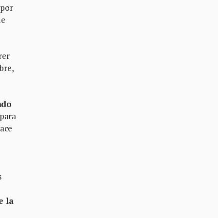
 por
de
rer
bre,
ado
 para
hace
s
e la