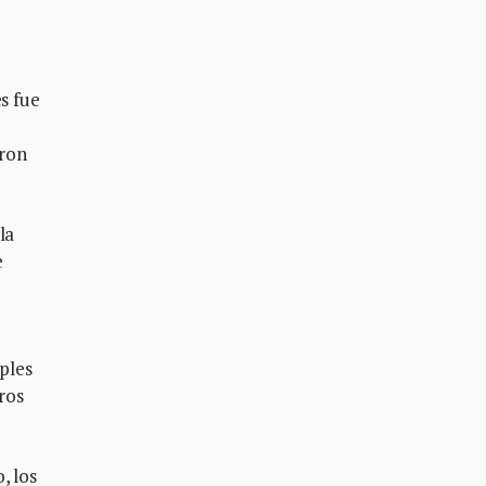
s fue
aron
la
e
iples
ros
, los