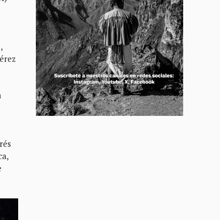
,
Pérez
n
rés
ca,
e