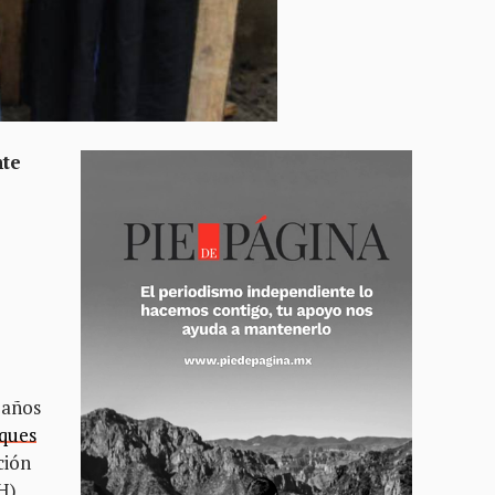
nte
 años
aques
ción
H)