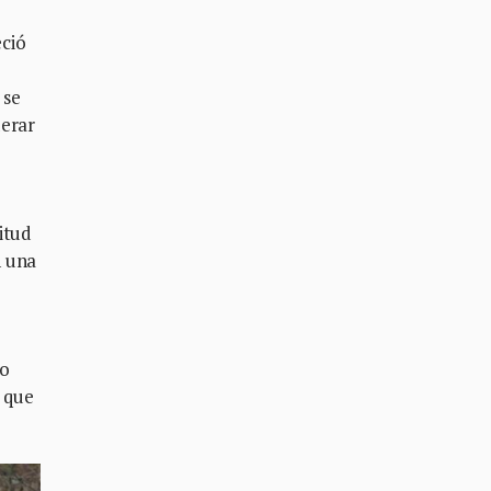
eció
 se
derar
itud
n una
no
 que