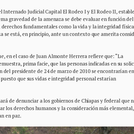
l Internado Judicial Capital El Rodeo I y El Rodeo II, establ
ema gravedad de la amenaza se debe evaluar en función del
i derechos fundamentales como la vida y la integridad física
 se está, en principio, ante un contexto que amerita consi
, en el caso de Juan Almonte Herrera refiere que: “La
uestra, prima facie, que las personas indicadas en su solic
ón del presidente de 24 de marzo de 2010 se encontrarían e
puesto que sus vidas e integridad personal estarían
ansará de denunciar a los gobiernos de Chiapas y federal que 
zar los derechos humanos y la consideración más elemental,
an en paz.