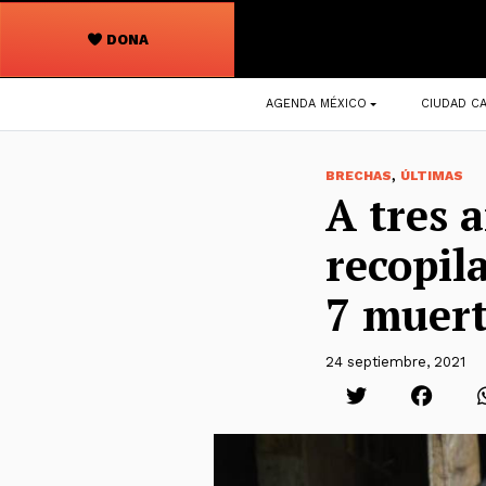
DONA
Navegación
AGENDA MÉXICO
CIUDAD CA
principal
,
BRECHAS
ÚLTIMAS
A tres 
recopil
7 muer
24 septiembre, 2021