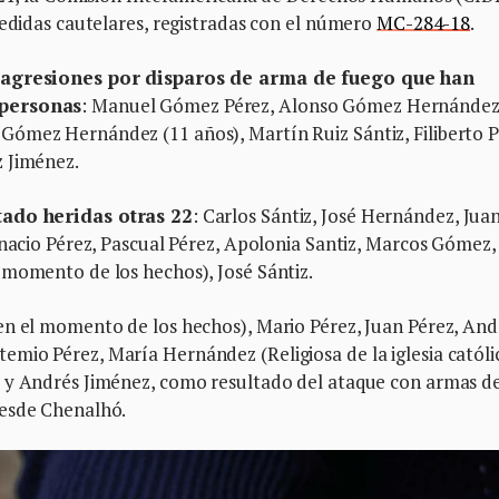
medidas cautelares, registradas con el número
MC-284-18
.
1 agresiones por disparos de arma de fuego que han
 personas
: Manuel Gómez Pérez, Alonso Gómez Hernández
Gómez Hernández (11 años), Martín Ruiz Sántiz, Filiberto 
z Jiménez.
tado heridas otras 22
: Carlos Sántiz, José Hernández, Jua
gnacio Pérez, Pascual Pérez, Apolonia Santiz, Marcos Gómez,
 momento de los hechos), José Sántiz.
en el momento de los hechos), Mario Pérez, Juan Pérez, And
mio Pérez, María Hernández (Religiosa de la iglesia católi
, y Andrés Jiménez, como resultado del ataque con armas d
desde Chenalhó.