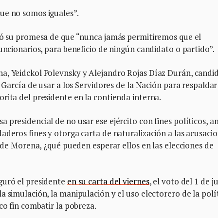
ue no somos iguales”.
eró su promesa de que “nunca jamás permitiremos que el
uncionarios, para beneficio de ningún candidato o partido”.
a, Yeidckol Polevnsky y Alejandro Rojas Díaz Durán, candi
l García de usar a los Servidores de la Nación para respaldar
rita del presidente en la contienda interna.
 presidencial de no usar ese ejército con fines políticos, a
aderos fines y otorga carta de naturalización a las acusaci
s de Morena, ¿qué pueden esperar ellos en las elecciones de
guró el presidente
en su carta del viernes
, el voto del 1 de ju
a simulación, la manipulación y el uso electorero de la polí
co fin combatir la pobreza.