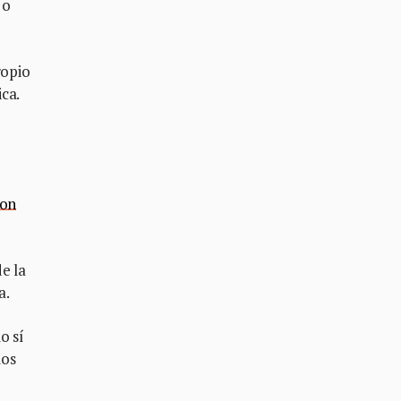
 o
ropio
ica.
ron
e la
a.
o sí
los