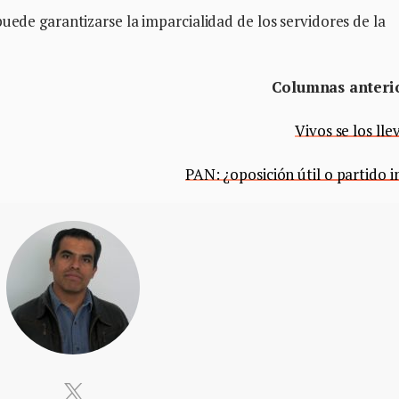
uede garantizarse la imparcialidad de los servidores de la
Columnas anteri
Vivos se los ll
PAN: ¿oposición útil o partido i