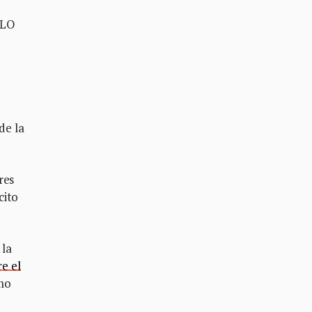
MLO
de la
res
cito
 la
re el
omo