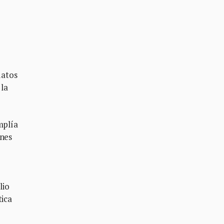
datos
 la
mplía
ones
lio
tica