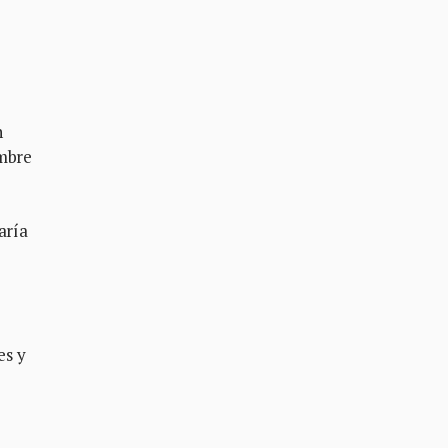
n
ombre
aría
es y