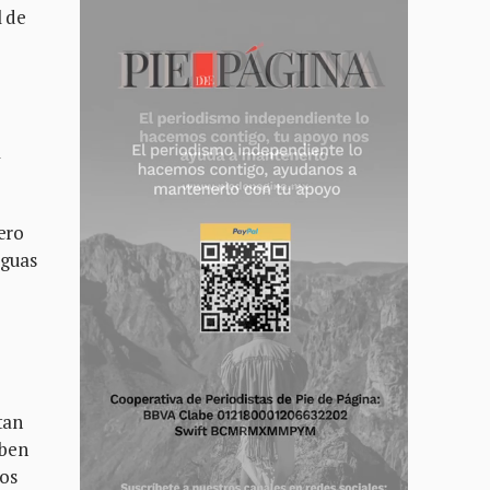
l de
a
ero
aguas
tan
iben
tos