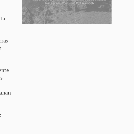
eta
rras
n
ente
s
ganan
e