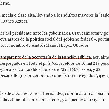
ierno.
e media o clase alta, llevando a los adultos mayores la “tarj
el Banco Azteca.
es del presidente ante los gobernados. Usan camisetas y go
eva marca de la política social del gobierno federal–, porta
 con el nombre de Andrés Manuel López Obrador.
nsparente de la Secretaría de la Función Pública
, actualm
 desplegados en todo el país (con sueldos de 10 mil 217 peso
ionales (con sueldos brutos de 73 mil 507 pesos), y 32
 Desarrollo (mejor conocidos como “súper delegados”, que 
cúspide a Gabriel García Hernández, coordinador nacional d
a directamente con el presidente, y a quien se atribuye un