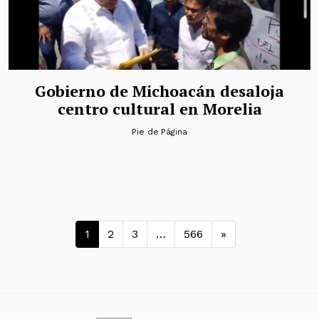
Gobierno de Michoacán desaloja
centro cultural en Morelia
Pie de Página
Navegación de entradas
1
2
3
…
566
»