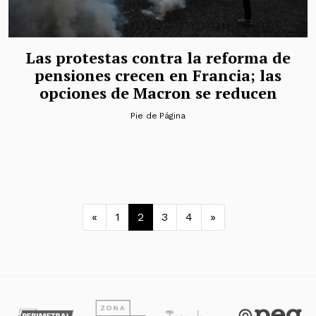
Las protestas contra la reforma de
pensiones crecen en Francia; las
opciones de Macron se reducen
Pie de Página
Navegación de entradas
«
1
2
3
4
»