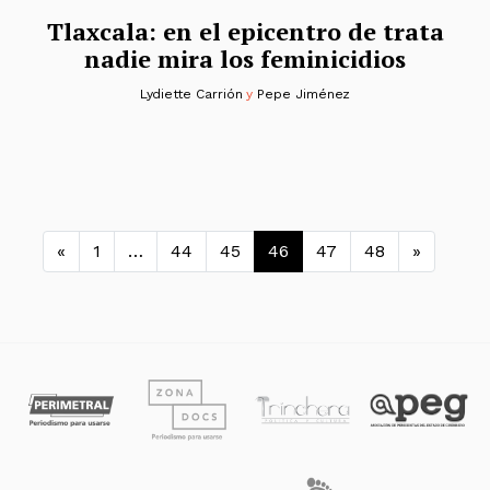
Tlaxcala: en el epicentro de trata
nadie mira los feminicidios
Lydiette Carrión
y
Pepe Jiménez
Navegación de entradas
«
1
…
44
45
46
47
48
»