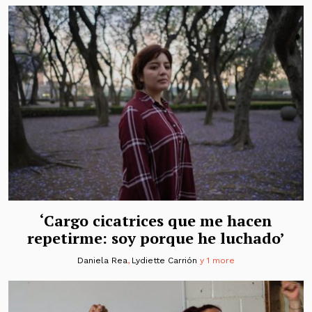
‘Cargo cicatrices que me hacen
repetirme: soy porque he luchado’
Daniela Rea
,
Lydiette Carrión
y 1 more