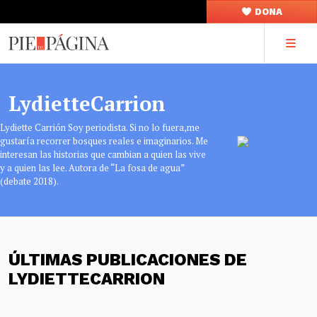
DONA
LydietteCarrion
Lydiette Carrión Soy periodista. Si no lo fuera,me
gustaría recorrer bosques reales e imaginarios. Me
interesan las historias que cambian a quien las vive
y a quien las lee. Autora de “La fosa de agua”
(debate 2018).
ÚLTIMAS PUBLICACIONES DE
LYDIETTECARRION