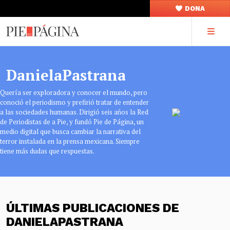
DONA
DanielaPastrana
Quería ser exploradora y conocer el mundo, pero
conoció el periodismo y prefirió tratar de entender
a las sociedades humanas. Dirigió seis años la Red
de Periodistas de a Pie, y fundó Pie de Página, un
medio digital que busca cambiar la narrativa del
terror instalada en la prensa mexicana. Siempre
tiene más dudas que respuestas.
ÚLTIMAS PUBLICACIONES DE
DANIELAPASTRANA