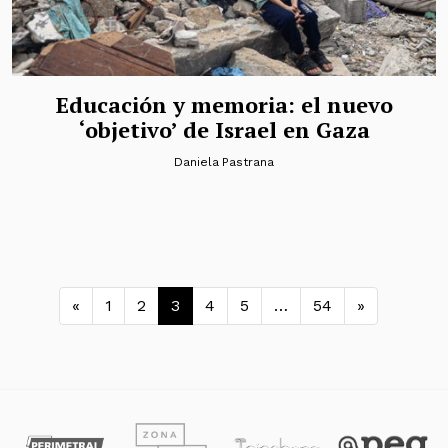
Educación y memoria: el nuevo
‘objetivo’ de Israel en Gaza
Daniela Pastrana
Navegación de entradas
«
1
2
3
4
5
…
54
»