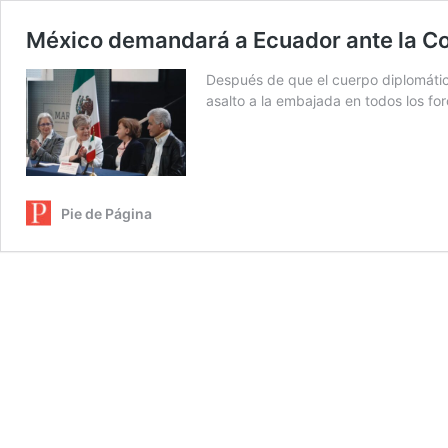
México demandará a Ecuador ante la Cort
Después de que el cuerpo diplomático
asalto a la embajada en todos los for
Pie de Página