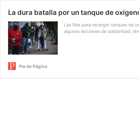
La dura batalla por un tanque de oxígen
Las filas para recargar tanques de 
algunas lecciones de solidaridad; o
Pie de Página