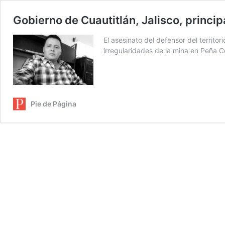
Gobierno de Cuautitlán, Jalisco, princi
El asesinato del defensor del territo
irregularidades de la mina en Peña C
Pie de Página