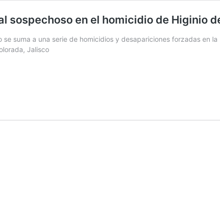
pal sospechoso en el homicidio de Higinio 
rio se suma a una serie de homicidios y desapariciones forzadas en l
olorada, Jalisco