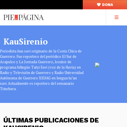
DONA
KauSirenio
Periodista ñuu savi originario de la Costa Chica de
Guerrero. Fue reportero del periódico El Sur de
Acapulco y La Jornada Guerrero, locutor de
programa bilingüe Tatyi Savi (voz de la lluvia) en
Radio y Televisión de Guerrero y Radio Universidad
Autónoma de Guerrero XEUAG en lengua tu’un
savi. Actualmente es reportero del semanario
Trinchera.
ÚLTIMAS PUBLICACIONES DE