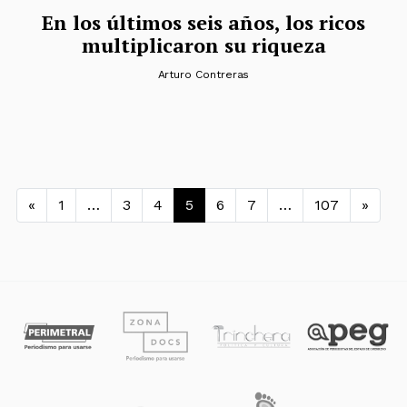
En los últimos seis años, los ricos
multiplicaron su riqueza
Arturo Contreras
Navegación de entradas
«
1
…
3
4
5
6
7
…
107
»