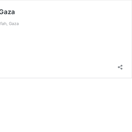
 Gaza
afah, Gaza