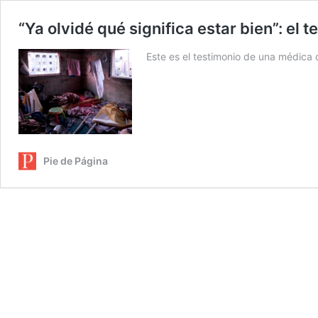
“Ya olvidé qué significa estar bien”: e
Este es el testimonio de una médica
Pie de Página